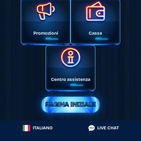
Promozioni
Cassa
Centro assistenza
PAGINA INIZIALE
ITALIANO
LIVE CHAT