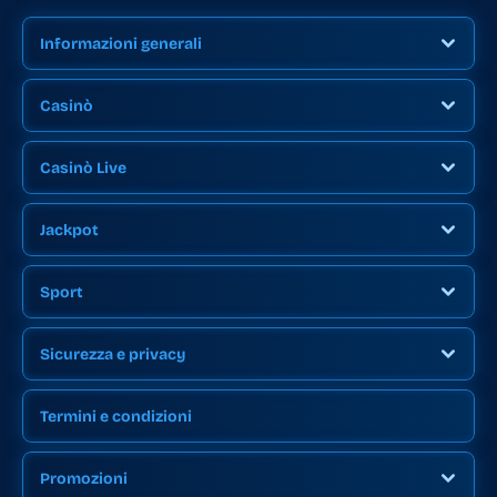
Informazioni generali
Casinò
Casinò Live
Jackpot
Sport
Sicurezza e privacy
Termini e condizioni
Promozioni