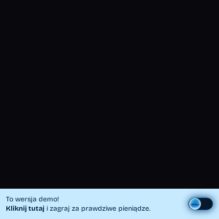
To wersja demo!
Kliknij tutaj
i zagraj za prawdziwe pieniądze.