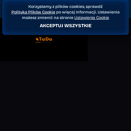
Korzystamy z plików cookies, sprawdź
Polityka Plików Cookie
po więcej informacji. Ustawienia
możesz zmienić na stronie
Ustawienia Cookie
AKCEPTUJ WSZYSTKIE