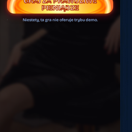
GRAJ ZA PRAWDZIWE
PIENIĄDZE
Niestety, ta gra nie oferuje trybu demo.