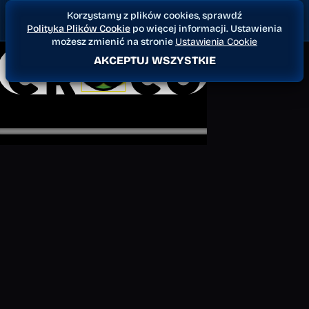
Korzystamy z plików cookies, sprawdź
Polityka Plików Cookie
po więcej informacji. Ustawienia
możesz zmienić na stronie
Ustawienia Cookie
AKCEPTUJ WSZYSTKIE