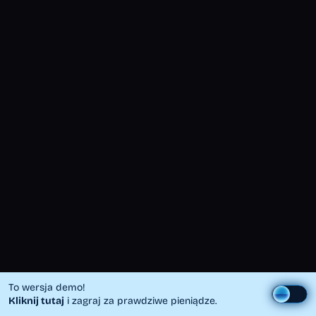
To wersja demo!
Kliknij tutaj
i zagraj za prawdziwe pieniądze.