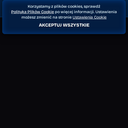
Korzystamy z plików cookies, sprawdź
Polityka Plików Cookie
po więcej informacji. Ustawienia
możesz zmienić na stronie
Ustawienia Cookie
AKCEPTUJ WSZYSTKIE