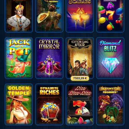
7322,29 €