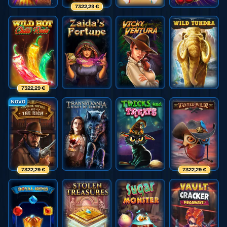
7322,29 €
7322,29 €
NOVO
7322,29 €
7322,29 €