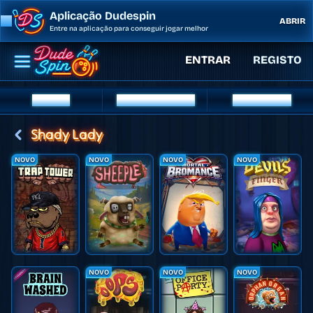
Aplicação Dudespin
ABRIR
Entre na aplicação para conseguir jogar melhor
ENTRAR
REGISTO
CASINO
CASINO
CASINO AO VIVO
CASINO AO VIVO
DESPORTOS
DESPORTOS
Shady Lady
NOVO
NOVO
NOVO
NOVO
NOVO
NOVO
NOVO