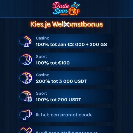
Kies je Welkomstbonus
Casino
100% tot aan €2 000 + 200 GS
Sport
100% tot €100
Casino
200% tot 3 000 USDT
Sport
100% tot 200 USDT
Ik heb een promotiecode