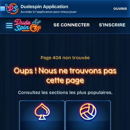
Dudespin Application
OUVRIR
Accéder à l'application pour mieux jouer
SE CONNECTER
S'INSCRIRE
Page 404 non trouvée
Oups ! Nous ne trouvons pas
cette page
Consultez les sections les plus populaires.