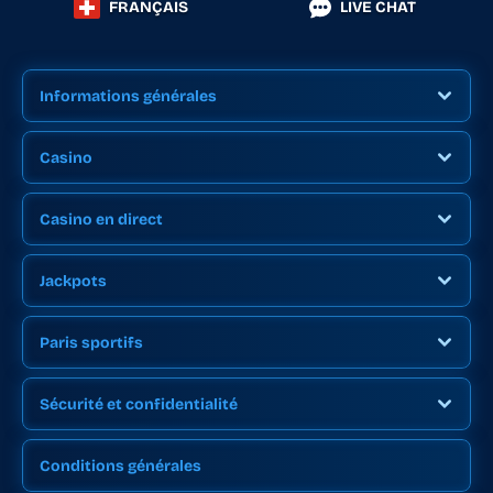
FRANÇAIS
LIVE CHAT
Informations générales
Casino
Casino en direct
Jackpots
Paris sportifs
Sécurité et confidentialité
Conditions générales