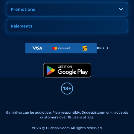
Promotions
Paiements
Plus
Gambling can be addictive. Play responsibly. Dudespin.com only accepts
customers over 18 years of age.
2026 © Dudespin.com All rights reserved.