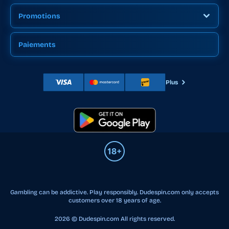
Promotions
Paiements
Plus
Gambling can be addictive. Play responsibly. Dudespin.com only accepts
customers over 18 years of age.
2026 © Dudespin.com All rights reserved.