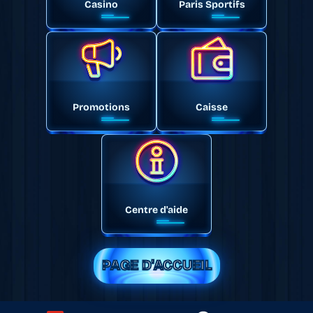
Casino
Paris Sportifs
Promotions
Caisse
Centre d'aide
PAGE D'ACCUEIL