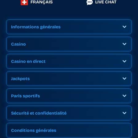
FRANÇAIS
LIVE CHAT
Informations générales
Casino
Casino en direct
Jackpots
Paris sportifs
Sécurité et confidentialité
Conditions générales