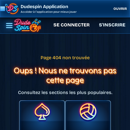
Dudespin Application
OUVRIR
Accéder à l'application pour mieux jouer
SE CONNECTER
S'INSCRIRE
Page 404 non trouvée
Oups ! Nous ne trouvons pas
cette page
Consultez les sections les plus populaires.