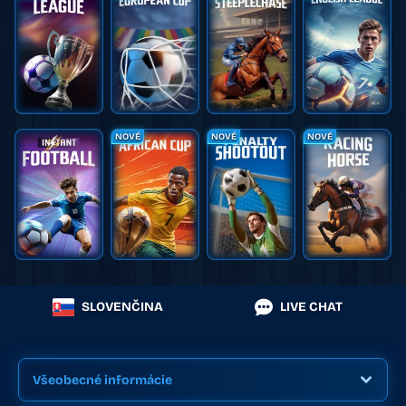
NOVÉ
NOVÉ
NOVÉ
SLOVENČINA
LIVE CHAT
Všeobecné informácie