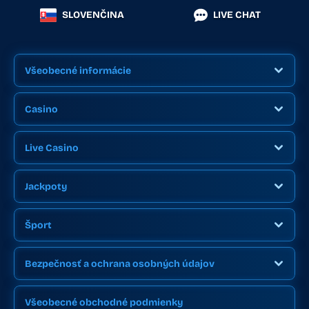
SLOVENČINA
LIVE CHAT
Všeobecné informácie
Casino
Live Casino
Jackpoty
Šport
Bezpečnosť a ochrana osobných údajov
Všeobecné obchodné podmienky