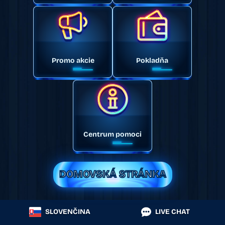
Promo akcie
Pokladňa
Centrum pomoci
DOMOVSKÁ STRÁNKA
SLOVENČINA
LIVE CHAT