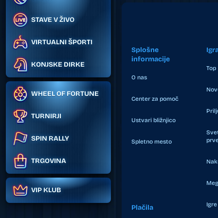
STAVE V ŽIVO
VIRTUALNI ŠPORTI
Splošne
Igr
informacije
KONJSKE DIRKE
Top
O nas
Nov
WHEEL OF FORTUNE
Center za pomoč
Pril
TURNIRJI
Ustvari bližnjico
Sve
SPIN RALLY
prv
Spletno mesto
TRGOVINA
Nak
Meg
VIP KLUB
Igre
Plačila