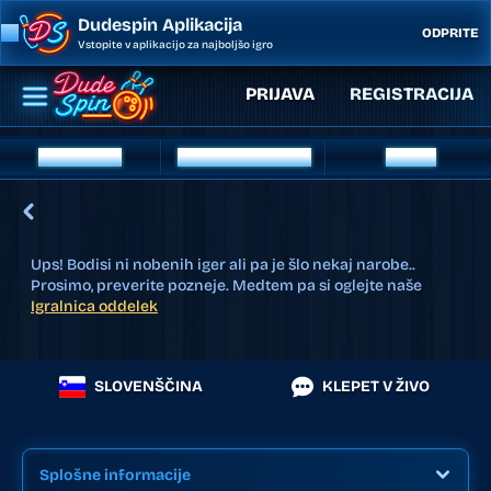
Dudespin Aplikacija
ODPRITE
Vstopite v aplikacijo za najboljšo igro
PRIJAVA
REGISTRACIJA
IGRALNICA
IGRALNICA
IGRALNICA V ŽIVO
IGRALNICA V ŽIVO
ŠPORT
ŠPORT
Ups! Bodisi ni nobenih iger ali pa je šlo nekaj narobe..
Prosimo, preverite pozneje. Medtem pa si oglejte naše
Igralnica oddelek
SLOVENŠČINA
KLEPET V ŽIVO
Splošne informacije