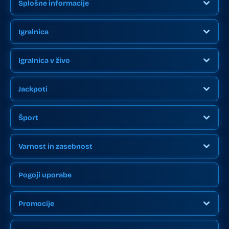
Splošne informacije
Igralnica
Igralnica v živo
Jackpoti
Šport
Varnost in zasebnost
Pogoji uporabe
Promocije