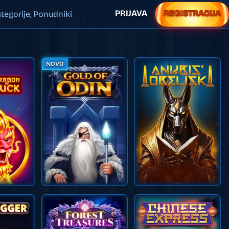
PRIJAVA
REGISTRACIJA
ategorije, Ponudniki
NOVO