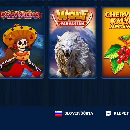
SLOVENŠČINA
KLEPET 