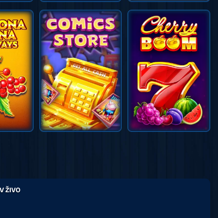
V ŽIVO