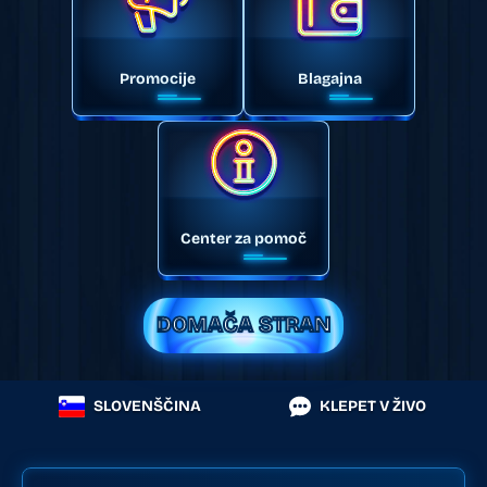
Promocije
Blagajna
Center za pomoč
DOMAČA STRAN
SLOVENŠČINA
KLEPET V ŽIVO