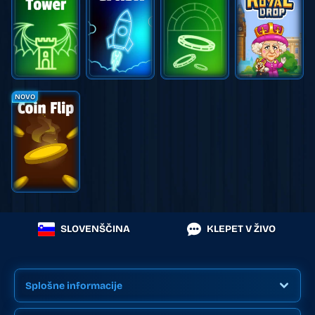
NOVO
SLOVENŠČINA
KLEPET V ŽIVO
Splošne informacije