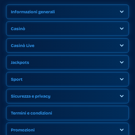
Informazioni generali
Casinò
Casinò Live
Jackpots
Sport
Sicurezza e privacy
Termini e condizioni
Promozioni