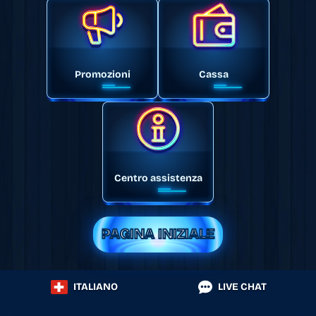
Promozioni
Cassa
Centro assistenza
PAGINA INIZIALE
ITALIANO
LIVE CHAT