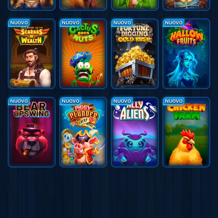
NUOVO
NUOVO
NUOVO
NUOVO
NUOVO
NUOVO
NUOVO
NUOVO