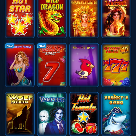
NEU
NEU