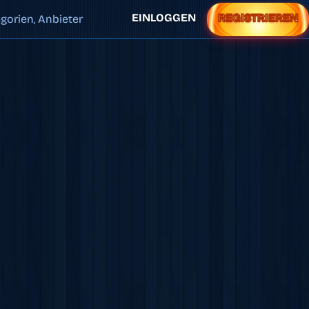
EINLOGGEN
REGISTRIEREN
egorien, Anbieter