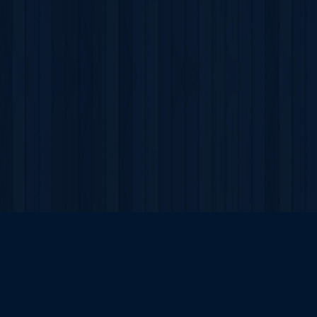
DEUTSCH
LIVE CHAT
Live-Casino
Jackpot-Spiele
Sport