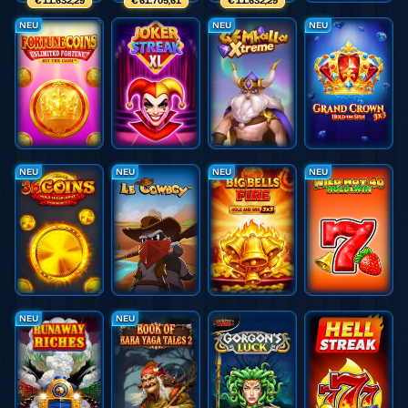
€ 11.632,29
€ 61.705,61
€ 11.632,29
NEU
NEU
NEU
NEU
NEU
NEU
NEU
NEU
NEU