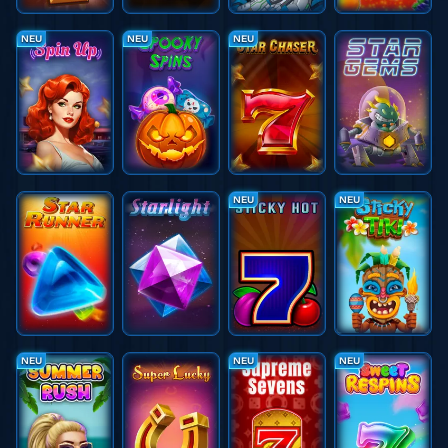
NEU
NEU
NEU
NEU
NEU
NEU
NEU
NEU