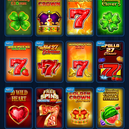
NEU
NEU
NEU
NEU
NEU
NEU