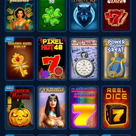
NEU
NEU