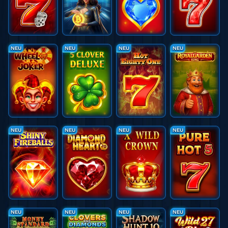
NEU
NEU
NEU
NEU
NEU
NEU
NEU
NEU
NEU
NEU
NEU
NEU