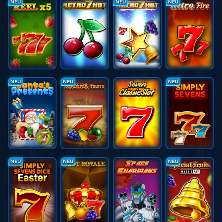
NEU
NEU
NEU
NEU
NEU
NEU
NEU
NEU
NEU