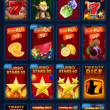
NEU
NEU
NEU
NEU
NEU