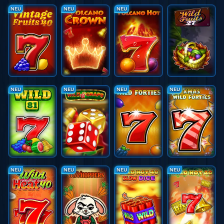
NEU
NEU
NEU
NEU
NEU
NEU
NEU
NEU
NEU
NEU
NEU