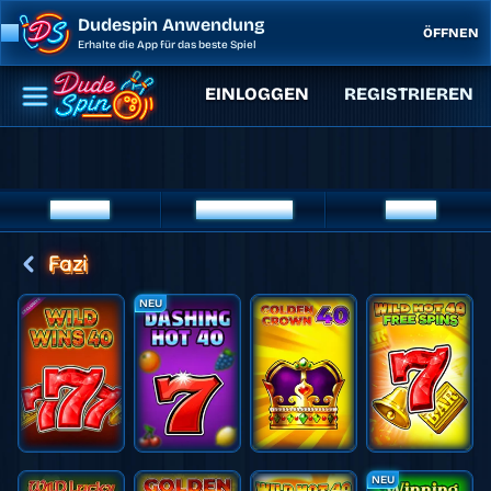
Dudespin Anwendung
ÖFFNEN
Erhalte die App für das beste Spiel
EINLOGGEN
REGISTRIEREN
CASINO
CASINO
LIVE-CASINO
LIVE-CASINO
SPORT
SPORT
Fazi
NEU
NEU