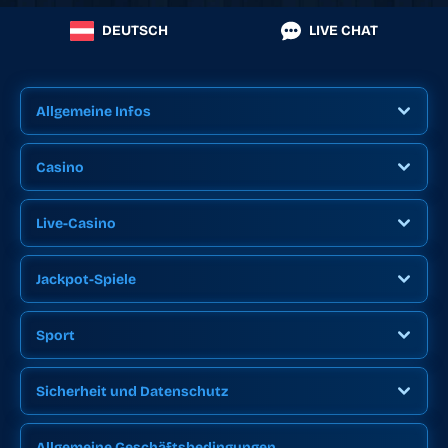
DEUTSCH
LIVE CHAT
Allgemeine Infos
Casino
Live-Casino
Jackpot-Spiele
Sport
Sicherheit und Datenschutz
Allgemeine Geschäftsbedingungen