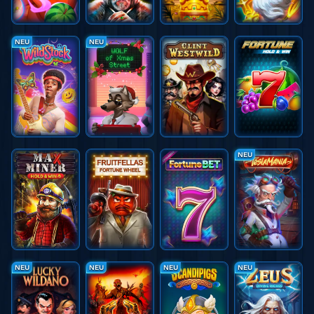
NEU
NEU
NEU
NEU
NEU
NEU
NEU