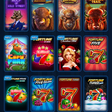
NEU
NEU
NEU
NEU