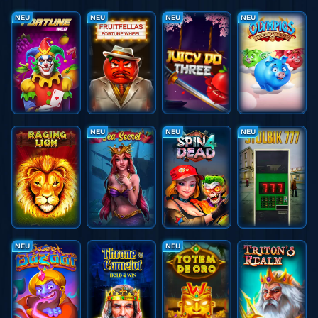
NEU
NEU
NEU
NEU
NEU
NEU
NEU
NEU
NEU