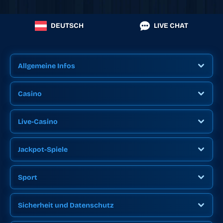
DEUTSCH
LIVE CHAT
Allgemeine Infos
Casino
Live-Casino
Jackpot-Spiele
Sport
Sicherheit und Datenschutz