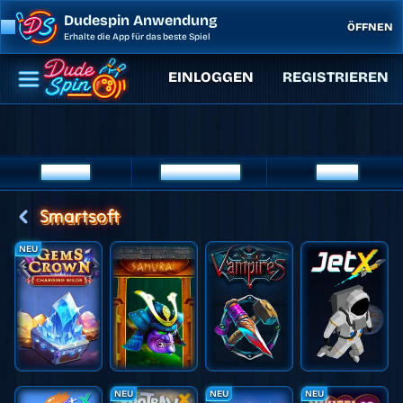
Dudespin Anwendung
ÖFFNEN
Erhalte die App für das beste Spiel
EINLOGGEN
REGISTRIEREN
CASINO
CASINO
LIVE-CASINO
LIVE-CASINO
SPORT
SPORT
Smartsoft
NEU
NEU
NEU
NEU