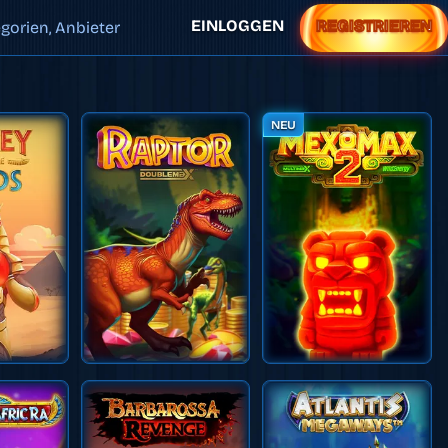
EINLOGGEN
REGISTRIEREN
egorien, Anbieter
NEU