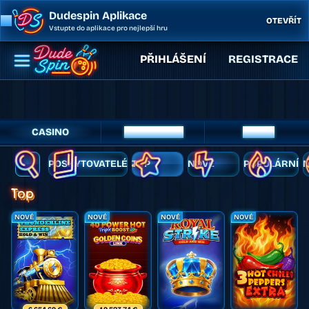
Dudespin Aplikace
OTEVŘÍT
Vstupte do aplikace pro nejlepší hru
PŘIHLÁŠENÍ
REGISTRACE
CASINO
LIVE CASINO
LIVE CASINO
SPORT
SPORT
POSKYTOVATELÉ
TOP
NOVÉ
POPULÁRNÍ
M
Top
NOVÉ
NOVÉ
NOVÉ
NOVÉ