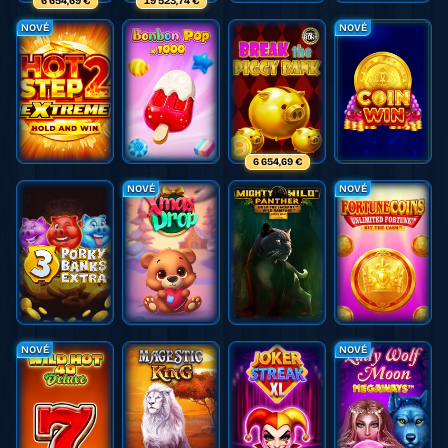
6 654,69 €
19 523,74 €
NOVÉ
NOVÉ
6 654,69 €
NOVÉ
NOVÉ
NOVÉ
NOVÉ