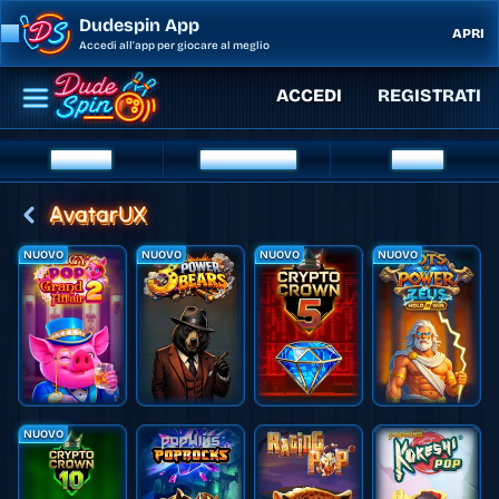
Dudespin App
APRI
Accedi all'app per giocare al meglio
ACCEDI
REGISTRATI
CASINÒ
CASINÒ
CASINÒ LIVE
CASINÒ LIVE
SPORT
SPORT
AvatarUX
NUOVO
NUOVO
NUOVO
NUOVO
NUOVO