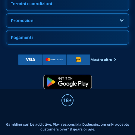
Termini e condizioni
Promozioni
Pagamenti
Mostra altro
Gambling can be addictive. Play responsibly. Dudespin.com only accepts
customers over 18 years of age.