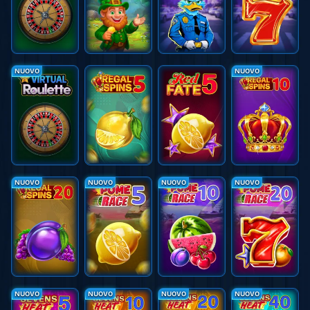
NUOVO
NUOVO
NUOVO
NUOVO
NUOVO
NUOVO
NUOVO
NUOVO
NUOVO
NUOVO