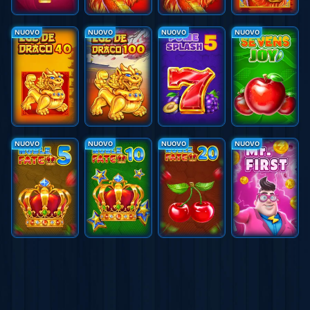
NUOVO
NUOVO
NUOVO
NUOVO
NUOVO
NUOVO
NUOVO
NUOVO