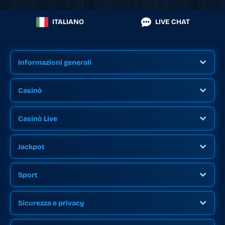
ITALIANO
LIVE CHAT
Informazioni generali
Casinò
Casinò Live
Jackpot
Sport
Sicurezza e privacy