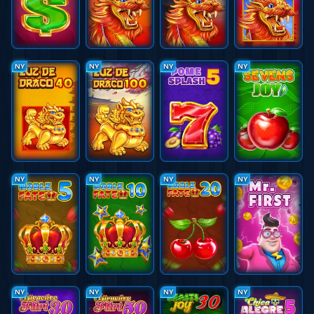
NY
NY
NY
NY
NY
NY
NY
NY
NY
NY
NY
NY