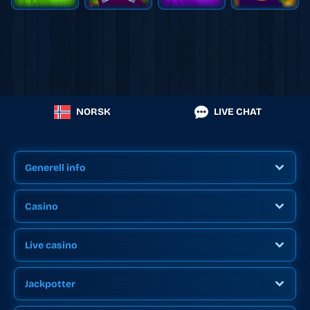
NORSK
LIVE CHAT
Generell info
Casino
Live casino
Jackpotter