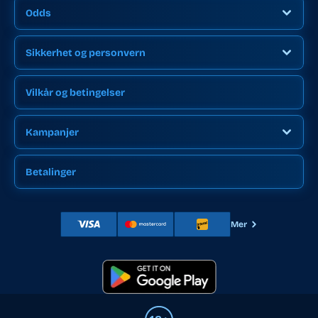
Odds
Sikkerhet og personvern
Vilkår og betingelser
Kampanjer
Betalinger
Mer