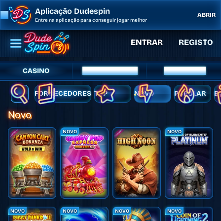
Aplicação Dudespin
ABRIR
Entre na aplicação para conseguir jogar melhor
ENTRAR
REGISTO
CASINO
CASINO AO VIVO
CASINO AO VIVO
DESPORTOS
DESPORTOS
FORNECEDORES
TOP
NOVO
POPULAR
B
Novo
NOVO
NOVO
NOVO
NOVO
NOVO
NOVO