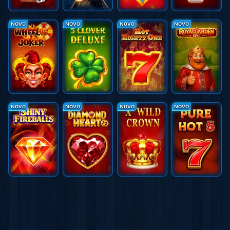
NOVO
NOVO
NOVO
NOVO
NOVO
NOVO
NOVO
NOVO