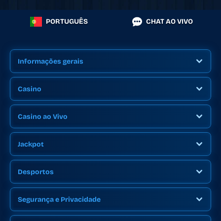
PORTUGUÊS
CHAT AO VIVO
Informações gerais
Casino
Casino ao Vivo
Jackpot
Desportos
Segurança e Privacidade