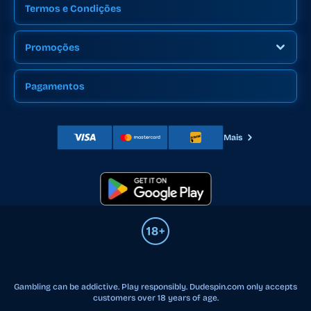
Termos e Condições
Promoções
Pagamentos
Mais
Gambling can be addictive. Play responsibly. Dudespin.com only accepts
customers over 18 years of age.