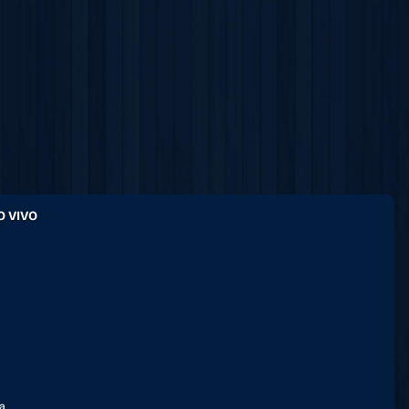
O VIVO
a