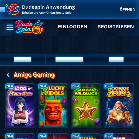
Dudespin Anwendung
ÖFFNEN
Erhalte die App für das beste Spiel
EINLOGGEN
REGISTRIEREN
CASINO
CASINO
LIVE-CASINO
LIVE-CASINO
SPORT
SPORT
Amigo Gaming
NEU
NEU
NEU
NEU
NEU
NEU
NEU
NEU