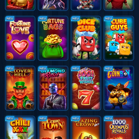
NEU
NEU
NEU
NEU
NEU
NEU
NEU
NEU
NEU
NEU
NEU
NEU