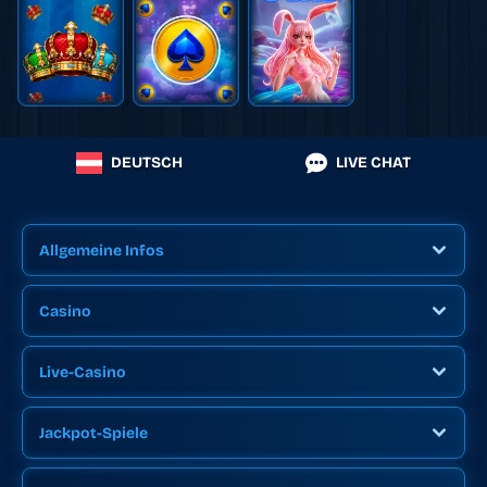
DEUTSCH
LIVE CHAT
Allgemeine Infos
Casino
Live-Casino
Jackpot-Spiele