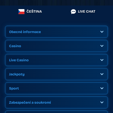
ČEŠTINA
LIVE CHAT
Obecné informace
Casino
Live Casino
Jackpoty
Sport
Zabezpečení a soukromí