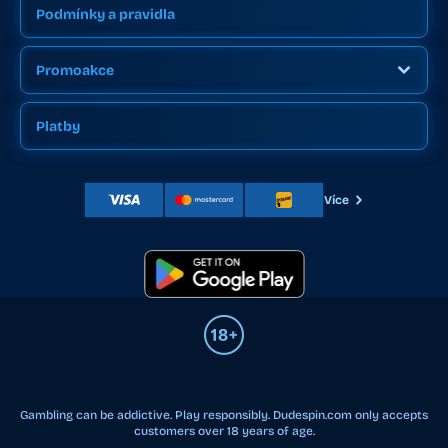
Podmínky a pravidla
Promoakce
Platby
Více
Gambling can be addictive. Play responsibly. Dudespin.com only accepts
customers over 18 years of age.