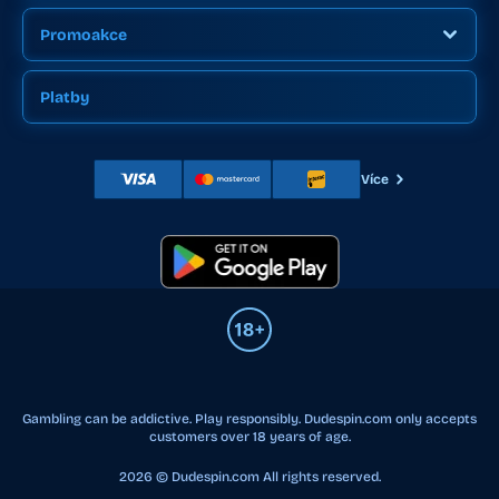
Promoakce
Platby
Více
Gambling can be addictive. Play responsibly. Dudespin.com only accepts
customers over 18 years of age.
2026 © Dudespin.com All rights reserved.