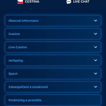
ČEŠTINA
LIVE CHAT
Obecné informace
Casino
Live Casino
Jackpoty
Sport
Zabezpečení a soukromí
Podmínky a pravidla