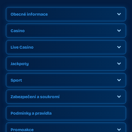
Obecné informace
Casino
Live Casino
Jackpoty
Sport
Zabezpečení a soukromí
Podmínky a pravidla
Promoakce