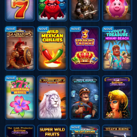
NOVÉ
NOVÉ
NOVÉ
NOVÉ
NOVÉ
NOVÉ