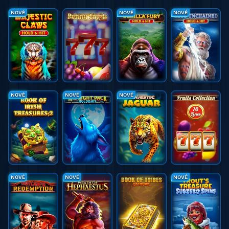
NOVÉ
NOVÉ
NOVÉ
NOVÉ
NOVÉ
NOVÉ
NOVÉ
NOVÉ
NOVÉ