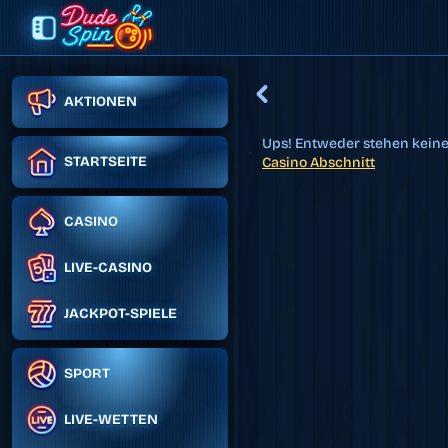
AKTIONEN
Ups! Entweder stehen keine 
STARTSEITE
Casino Abschnitt
CASINO
LIVE-CASINO
JACKPOT-SPIELE
SPORT
LIVE-WETTEN