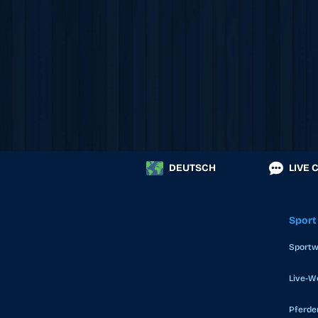
DEUTSCH
LIVE 
Sport
Sportw
Live-W
Pferde