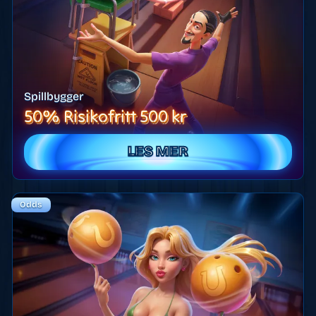
Spillbygger
50% Risikofritt 500 kr
LES MER
Odds