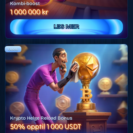
Kombi-boost
1 000 000 kr
LES MER
Odds
Krypto Helge Reload Bonus
50% opptil 1 000 USDT