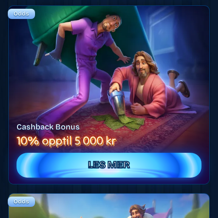
Odds
Cashback Bonus
10% opptil 5 000 kr
LES MER
Odds