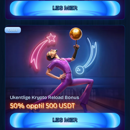
LES MER
Odds
Ukentlige Krypto Reload Bonus
50% opptil 500 USDT
LES MER