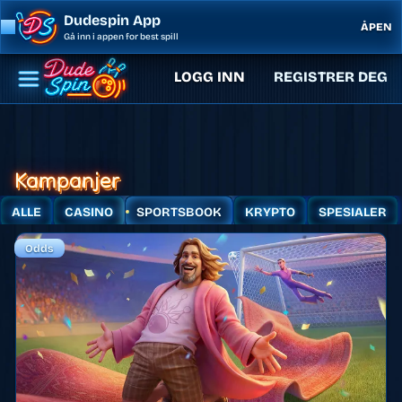
Dudespin App
ÅPEN
Gå inn i appen for best spill
LOGG INN
REGISTRER DEG
Kampanjer
ALLE
CASINO
SPORTSBOOK
KRYPTO
SPESIALER
Odds