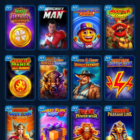
NY
NY
NY
NY
NY
NY
NY
NY
NY
NY
NY
NY