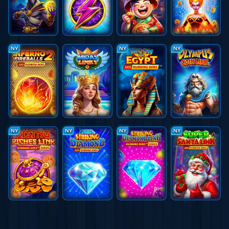
NY
NY
NY
NY
NY
NY
NY