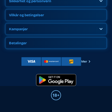
Sikkerhet og personvern
Vilkår og betingelser
Kampanjer
Betalinger
Mer