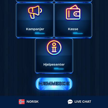
Kampanjer
Kasse
Hjelpesenter
HJEMMESIDE
NORSK
LIVE CHAT