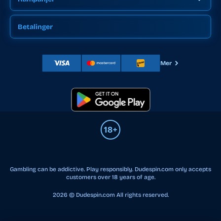
Betalinger
Mer
Gambling can be addictive. Play responsibly. Dudespin.com only accepts
customers over 18 years of age.
2026 © Dudespin.com All rights reserved.