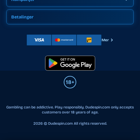
Betalinger
Mer
Gambling can be addictive. Play responsibly. Dudespin.com only accepts
customers over 18 years of age.
2026 © Dudespin.com All rights reserved.