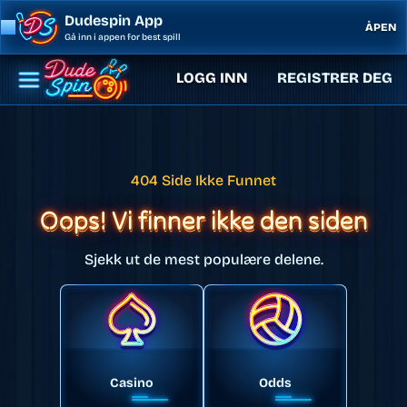
Dudespin App
ÅPEN
Gå inn i appen for best spill
LOGG INN
REGISTRER DEG
404 Side Ikke Funnet
Oops! Vi finner ikke den siden
Sjekk ut de mest populære delene.
Casino
Odds