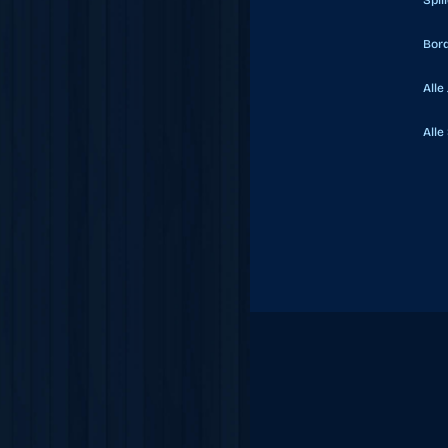
Spil
Bord
Alle
Alle 