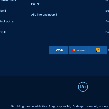
leautomater
Is
Poker
spill
Bo
Alle live casinospill
 Jackpotter
Am
Spill
Ba
Gambling can be addictive. Play responsibly. Dudespin.com only accept