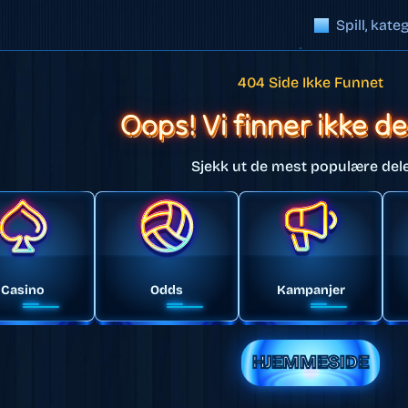
Spill, kate
404 Side Ikke Funnet
Oops! Vi finner ikke d
Sjekk ut de mest populære del
Casino
Odds
Kampanjer
HJEMMESIDE