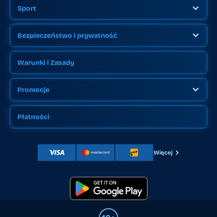
Sport
Bezpieczeństwo i prywatność
Warunki i Zasady
Promocje
Płatności
Więcej