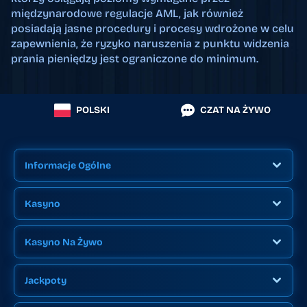
międzynarodowe regulacje AML, jak również
posiadają jasne procedury i procesy wdrożone w celu
zapewnienia, że ryzyko naruszenia z punktu widzenia
prania pieniędzy jest ograniczone do minimum.
POLSKI
CZAT NA ŻYWO
Informacje Ogólne
Kasyno
Kasyno Na Żywo
Jackpoty